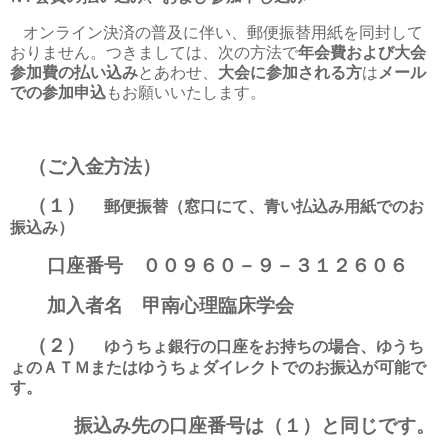
オンライン決済の普及に伴い、郵便振替用紙を同封して
おりません。つきましては、次の方法で
年会費および
大会
参加費の払い込み
とあわせ、
大会に参加される方
は
メール
での参加申込
もお願いいたします。
（ご入金方法）
（１）
郵便振替（窓口にて、青い払込み用紙でのお
振込み）
口座番号 ００９６０－９－３１２６０６
加入者名 甲南心理臨床学会
（２）
ゆうちょ銀行の口座をお持ちの場合、ゆうち
ょのＡＴＭまたはゆうちょダイレクトでのお振込が
可能で
す。
振込み先の口座番号は（１）と同じです。