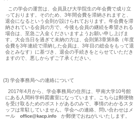
この学会の運営は、会員及び大学院生の年会費で成り立
っております。そのため、
3
年間会費を滞納されますと、
退会になるという会則が設けられております。年会費を滞
納されている会員の方で、今後も会員の継続を希望される
場合は、至急ご入金くださいますようお願い申し上げま
す。大会当日を過ぎて未納の方は、会則第
3
章第
8
条（年度
会費を
3
年連続で滞納した会員は、
3
年目の総会をもって退
会とみなす）に基づき、退会の手続きをとらせていただき
ますので、悪しからずご了承ください。
(3)
学会事務局への連絡について
2017
年
4
月から、学会事務局の住所は、甲南大学
10
号館
にある人間科学科図書室になっています。こちらは郵便物
を受け取るためのポストがあるのみで、事情のわかるスタ
ッフは常駐していません。学会への連絡、問い合わせはメ
ール
か郵便でおねがいいたします。
office@kacp.info