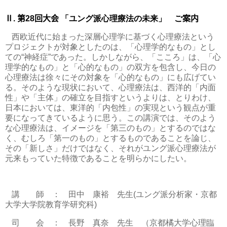
Ⅱ
.
第
28
回大会
「ユング派心理療法の未来」 ご
案内
西欧近代に始まった深層心理学に基づく心理療法という
プロジェクトが対象としたのは、「心理学的なもの」とし
ての“神経症”であった。しかしながら、「こころ」は、「心
理学的なもの」と「心的なもの」の双方を包含し、今日の
心理療法は徐々にその対象を「心的なもの」にも広げてい
る。そのような現状において、心理療法は、西洋的「内面
性」や「主体」の確立を目指すというよりは、とりわけ、
日本においては、東洋的「内包性」の実現という観点が重
要になってきているように思う。この講演では、そのよう
な心理療法は、イメージを「第三のもの」とするのではな
く、むしろ「第一のもの」とするものであることを論じ、
その「新しさ」だけではなく、それがユング派心理療法が
元来もっていた特徴であることを明らかにしたい。
講 師 ： 田中 康裕 先生
(
ユング派分析家・京都
大学大学院教育学研究科
)
司 会 ： 長野 真奈 先生 （京都橘大学心理臨