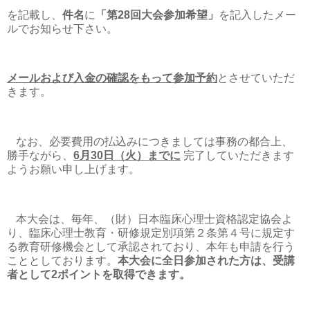
を記載し、
件名
に
「第
28
回大会参加希望」
を記入したメー
ル
でお知らせ下さい。
メールおよび入金の確認をもって参加予約
とさせていただ
きます。
なお、必要費用の払込みにつきましては事務の都合上、
勝手ながら、
6
月
30
日（火）までに
完了していただきます
ようお願い申し上げます。
本大会は、毎年、（財）日本臨床心理士資格認定協会よ
り、臨床心理士教育・研修規定別項第２条第４号に規定す
る教育研修機会として承認されており、本年も申請を行う
こととしております。
本大会に全日参加された方は、受講
者として
2
ポイントを取得できます。