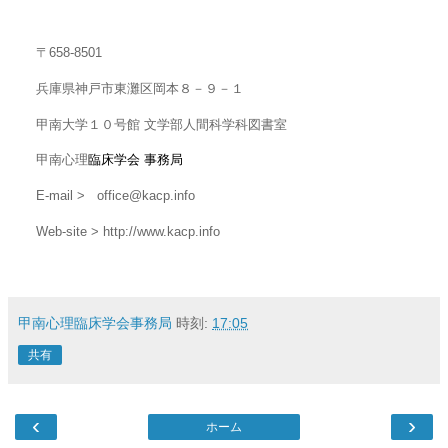
〒
658-8501
兵庫県神戸市東灘区岡本８－９－１
甲南大学１０号館 文学部人間科学科図書室
甲南心理
臨床学会 事務局
E-mail >
office@kacp.info
Web-site > http://www.kacp.info
甲南心理臨床学会事務局
時刻:
17:05
共有
‹
›
ホーム