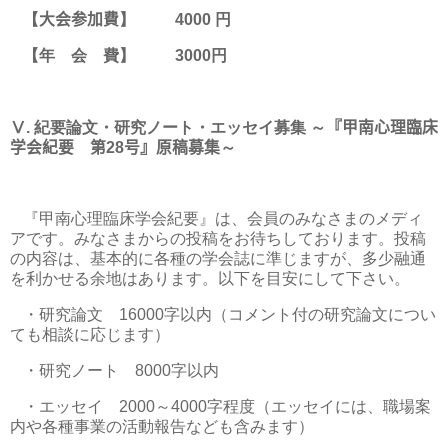
【
大会参加費
】
4000
円
【年 会 費】
3000
円
Ⅴ
.
紀要論文・研究ノート・エッセイ募集 ～
『甲南心理臨床
学会紀要 第
28
号』原稿募集
～
『甲南心理臨床学会紀要』は、会員のみなさまのメディ
アです。みなさまからの投稿をお待ちしております。投稿
の内容は、基本的に各種の学会誌に準じますが、多少融通
を利かせる余地はあります。以下を目安にして下さい。
・研究論文
16000
字以内（コメント付の研究論文につい
ても相談に応じます）
・研究ノート
8000
字以内
・エッセイ
2000
～
4000
字程度（エッセイには、職場案
内や各種事業の活動報告なども含みます）