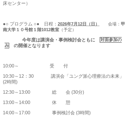
床センター）
●○ プログラム ○●
日程：
2026
年
7
月
12
日（日）
会場：
甲
南大学１０号館１階
1012
教室
（予定）
今年度は講演会・事例検討会ともに
対面参加の
の開催となります
み
10:
00
～ 受 付
10:30
～
12
：
30
講演会「ユング派心理療法の未来」
(2
時間
)
12:30
～
13:00
総 会
(30
分
)
13:00
～
14:00
休 憩
14:00
～
17:00
事例検討会
(3
時間
)