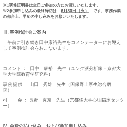
※
1
研修証明書は全日ご参加の方にお渡しいたします。
※
2
参加申し込みの最終締切は
6
月
30
日（火）
です。事務作業
の都合上、早めの申し込みをお願いいたします。
Ⅲ
.
事例検討会ご案内
午前に引き続き田中康裕先生をコメンテーターにお迎え
して事例検討会をおこないます。
コメント
：
田中 康裕 先生
（ユング派分析家・京都大
学大学院教育学研究科）
事例提供
： 山田 秀雄 先生（
国保野上厚生総合病
院
）
司
会 ： 長野 真奈 先生（京都橘大学心理臨床センタ
ー）
Ⅳ
.
会費の払い込み、および
参加申し込み