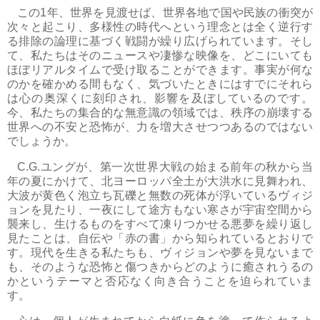
この
1
年、世界を見渡せば、世界各地で国や民族の衝突が
次々と起こり、多様性の時代へという理念とは全く逆行す
る排除の論理に基づく戦闘が繰り広げられています。そし
て、私たちはそのニュースや凄惨な映像を、どこにいても
ほぼリアルタイムで受け取ることができます。事実が何な
のかを確かめる間もなく、気づいたときにはすでにそれら
は心の奥深くに刻印され、影響を及ぼしているのです。
今、私たちの集合的な無意識の領域では、秩序の崩壊する
世界への不安と恐怖が、力を増大させつつあるのではない
でしょうか。
C.G.
ユングが、第一次世界大戦の始まる前年の秋から当
年の夏にかけて、北ヨーロッパ全土が大洪水に見舞われ、
大波が黄色く泡立ち瓦礫と無数の死体が浮いているヴィジ
ョンを見たり、一夜にして途方もない寒さが宇宙空間から
襲来し、生けるものをすべて凍りつかせる悪夢を繰り返し
見たことは、自伝や「赤の書」から知られているとおりで
す。現代を生きる私たちも、ヴィジョンや夢を見ないまで
も、そのような恐怖と傷つきからどのように癒されうるの
かというテーマと否応なく向き合うことを迫られていま
す。