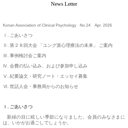
News Letter
Konan Association of Clinical Psychology No.24
Apr. 2026
Ⅰ
.
ごあいさつ
Ⅱ
.
第２８回大会 「ユング派心理療法の未来」 ご案内
Ⅲ
.
事例検討会ご案内
Ⅳ
. 会費の払い込み、および
参加申し込み
Ⅴ
.
紀要論文・研究ノート・エッセイ募集
Ⅵ
.
世話人会・事務局からのお知らせ
Ⅰ
.
ごあいさつ
新緑の目に眩しい季節になりました。会員のみなさまに
は、いかがお過ごしでしょうか。