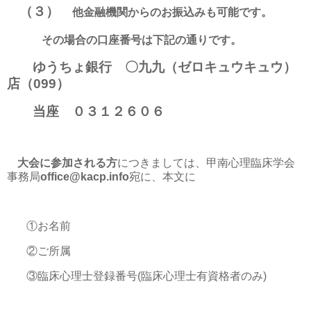
（３）
他金融機関からのお振込みも可能です。
その場合の口座番号は下記の通りです。
ゆうちょ銀行 〇九九（ゼロキュウキュウ）
店（
099
）
当座 ０３１２６０６
大会に参加される方
につきましては、甲南心理臨床学会
事務局
office@kacp.info
宛
に、本文に
①お名前
②ご所属
③臨床心理士登録番号
(
臨床心理士有資格者のみ
)