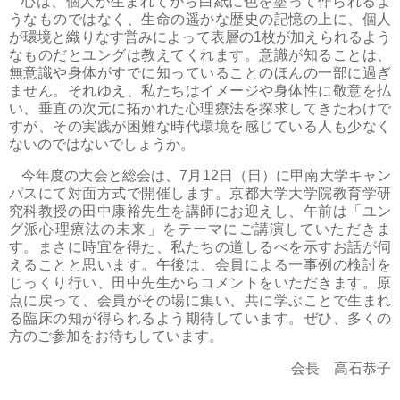
心は、個人が生まれてから白紙に色を塗って作られるよ
うなものではなく、生命の遥かな歴史の記憶の上に、個人
が環境と織りなす営みによって表層の
1
枚が加えられるよう
なものだとユングは教えてくれます。意識が知ることは、
無意識や身体がすでに知っていることのほんの一部に過ぎ
ません。それゆえ、私たちはイメージや身体性に敬意を払
い、垂直の次元に拓かれた心理療法を探求してきたわけで
すが、その実践が困難な時代環境を感じている人も少なく
ないのではないでしょうか。
今年度の大会と総会は、
7
月
12
日（日）に甲南大学キャン
パスにて対面方式で開催します。京都大学大学院教育学研
究科教授の田中康裕先生を講師にお迎えし、午前は「ユン
グ派心理療法の未来」をテーマにご講演していただきま
す。まさに時宜を得た、私たちの道しるべを示すお話が伺
えることと思います。午後は、会員による一事例の検討を
じっくり行い、田中先生からコメントをいただきます。原
点に戻って、会員がその場に集い、共に学ぶことで生まれ
る臨床の知が得られるよう期待しています。ぜひ、多くの
方のご参加をお待ちしています。
会長 高石恭子