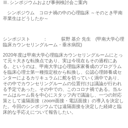
Ⅲ
.
シンポジウムおよび事例検討会ご案内
シンポジウム コロナ禍の中の心理臨床 ～そのとき甲南
卒業生はどうしたか～
シンポジスト
：
荻野 基介 先生
(
甲南大学心理
臨床カウンセリングルーム・垂水病院
)
2020
年度は甲南大学心理臨床カウンセリングルームにとっ
て元々大きな転換点であり、実は今現在もその過程にあ
る。というのは、甲南大学は心理臨床家養成のプログラム
を臨床心理士第一種指定校から転換し、公認心理師養成セ
ンターによるカリキュラムに舵を切っていく渦中であり、
その中でカウンセリングルームの位置付けは議論が行われ
る予定であった。その中での、このコロナ禍である。当ル
ームはルーム長を中心にスタッフ内で議論し、一つの対応
策として遠隔面接（
zoom
面接・電話面接）の導入を決定し
た。今回のシンポジウムでは遠隔面接を決定した経緯と臨
床的な手応えについて報告したい。