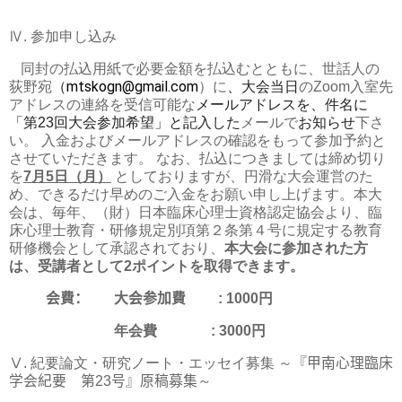
Ⅳ
.
参加申し込み
同封の払込用紙で必要金額を払込むとともに、世話人の
mtskogn@gmail.com
荻野宛
（
）に
、大会当日
の
Zoom
入室先
アドレスの連絡を受信可能な
メールアドレスを、件名に
「第
23
回大会参加希望」と記入した
メールで
お知らせ
下さ
い
。 入金およびメールアドレスの確認をもって参加予約と
させていただきます。 なお、払込につきましては締め切り
を
7
月
5
日（月）
としておりますが、円滑な
大会運営のた
め、できるだけ早めのご入金をお願い申し上げます。本大
会は、毎年、（財）日本臨床心理士資格認定協会より、臨
床心理士教育・研修規定別項第２条第４号に規定する教育
研修機会として承認されており、
本大会に参加された方
は、受講者として
2
ポイントを取得できます。
会費：
大会参加費
:
1000
円
年会費
:
3000
円
Ⅴ
.
紀要論文・研究ノート・エッセイ募集 ～
『甲南心理臨床
学会紀要 第
2
3
号』原稿募集
～