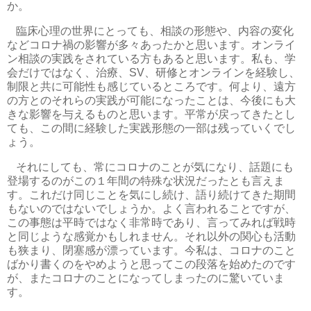
か。
臨床心理の世界にとっても、相談の形態や、内容の変化
などコロナ禍の影響が多々あったかと思います。オンライ
ン相談の実践をされている方もあると思います。私も、学
会だけではなく、治療、
SV
、研修とオンラインを経験し、
制限と共に可能性も感じているところです。何より、遠方
の方とのそれらの実践が可能になったことは、今後にも大
きな影響を与えるものと思います。平常が戻ってきたとし
ても、この間に経験した実践形態の一部は残っていくでし
ょう。
それにしても、常にコロナのことが気になり、話題にも
登場するのがこの１年間の特殊な状況だったとも言えま
す。これだけ同じことを気にし続け、語り続けてきた期間
もないのではないでしょうか。よく言われることですが、
この事態は平時ではなく非常時であり、言ってみれば戦時
と同じような感覚かもしれません。それ以外の関心も活動
も狭まり、閉塞感が漂っています。今私は、コロナのこと
ばかり書くのをやめようと思ってこの段落を始めたのです
が、またコロナのことになってしまったのに驚いていま
す。