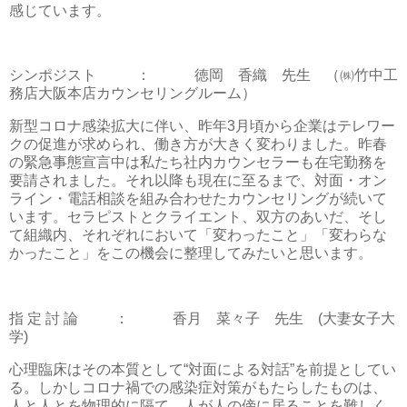
感じています。
シンポジスト
：
徳岡 香織 先生 （㈱竹中工
務店大阪本店カウンセリングルーム）
新型コロナ感染拡大に伴い、昨年
3
月頃から企業はテレワー
クの促進が求められ、働き方が大きく変わりました。昨春
の緊急事態宣言中は私たち社内カウンセラーも在宅勤務を
要請されました。それ以降も現在に至るまで、対面・オン
ライン・電話相談を組み合わせたカウンセリングが続いて
います。セラピストとクライエント、双方のあいだ、そし
て組織内、それぞれにおいて「変わったこと」「変わらな
かったこと」をこの機会に整理してみたいと思います。
指 定 討 論
：
香月 菜々子 先生
(
大妻女子大
学
)
心理臨床はその本質として“対面による対話”を前提としてい
る。しかしコロナ禍での感染症対策がもたらしたものは、
人と人とを物理的に隔て、人が人の傍に居ることを難しく