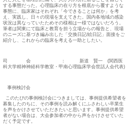
する事態だった。心理臨床の在り方を根底から覆すような
事態に、臨床家はそれぞれ「今できることは何か」を考
え、実践し、日々の現場を支えてきた。国内各地域の感染
状況は異なっていたためその様相は一様ではないだろう。
筆者は関東にて臨床と教育を担う立場からの報告と、現場
のニーズに基づき編み出した「交換日記
/
絵日記」面接をご
紹介し、これからの臨床を考える一助としたい。
司 会
：
新道 賢一
(
関西医
科大学精神神経科学教室・甲南心理臨床学会世話人会代表
)
事例検討会
このたびの事例検討会につきましては、事例提供希望者を
募集したのちに、その事例を読み解くにふさわしい卒業生
を声をかけさせていただきたいと思います。事例提供希望
者がない場合は、大会参加者の中から声をかけさせていた
だく予定です。