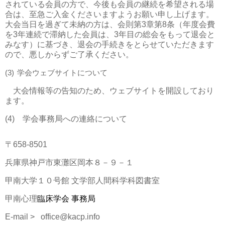
されている会員の方で、今後も会員の継続を希望される場
合は、至急ご入金くださいますようお願い申し上げます。
大会当日を過ぎて未納の方は、会則第
3
章第
8
条（年度会費
を
3
年連続で滞納した会員は、
3
年目の総会をもって退会と
みなす）に基づき、退会の手続きをとらせていただきます
ので、悪しからずご了承ください。
(3)
学会ウェブサイトについて
大会情報等の告知のため、ウェブサイトを開設しており
ます。
(4)
学会事務局への連絡について
〒
658-8501
兵庫県神戸市東灘区岡本８－９－１
甲南大学１０号館 文学部人間科学科図書室
甲南心理
臨床学会 事務局
E-mail >
office@kacp.info