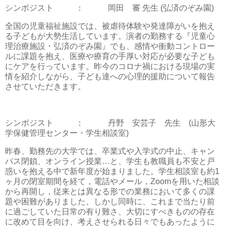
シンポジスト
：
岡田 審 先生
(
弘済のぞみ園
)
全国の児童福祉施設では、被虐待体験や発達障がいを抱え
る子どもが大勢生活しています。演者の勤務する『児童心
理治療施設・弘済のぞみ園』でも、感情や衝動コントロー
ルに課題を抱え、医療や療育の手厚い対応が必要な子ども
にケアを行っています。昨今のコロナ禍における現場の実
情を紹介しながら、子ども達への心理的援助について報告
させていただきます。
シンポジスト
：
丹野 安芸子 先生
(
山形大
学保健管理センター・学生相談室
)
昨春、勤務先の大学では、卒業式や入学式の中止、キャン
パス閉鎖、オンライン授業…と、学生も教職員も不安と戸
惑いを抱える中で新年度が始まりました。学生相談室も約
1
ヶ月の閉室期間を経て，電話やメール，
Zoom
を用いた相談
から再開し，従来とは異なる形での業務において多くの課
題や困難がありました。しかし同時に、これまで当たり前
に過ごしていた日常の有り難さ、大切にすべきものの存在
に改めて目を向け、考えさせられる日々でもあったように