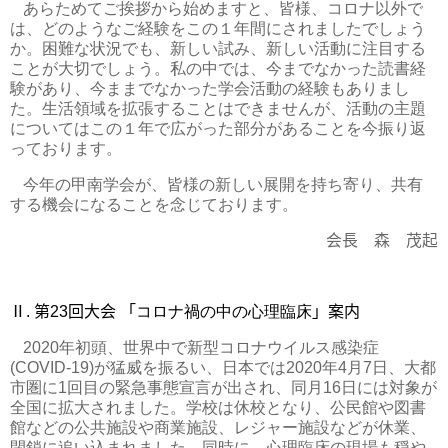
あらためてご挨拶から始めますと、皆様、コロナ以外で
は、どのようなご経験をこの１年間にされましたでしょう
か。困難な状況でも、新しい試み、新しい活動に注目する
ことが大切でしょう。私の中では、今までなかった読書経
験があり、今ままでなかった学会活動の経験もありまし
た。生活領域を拡張することはできませんが、活動の主題
についてはこの１年で広がった部分があることを今振り返
っております。
今年の甲南学会が、皆様の新しい展開を持ち寄り、共有
する機会になることを念じております。
会長 森 茂起
Ⅱ
.
第
23
回大会
「
コロナ禍の中の心理臨床
」案内
2020
年初頭、世界中で新型コロナウイルス感染症
(COVID-19)
が猛威を振るい、日本では
2020
年
4
月
7
日、大都
市圏に
1
回目の緊急事態宣言が出され、同月
16
日には対象が
全国に拡大されました。学校は休校となり、公民館や図書
館などの公共施設や商業施設、レジャー施設などが休業、
閉鎖に追い込まれました。同時に、心理臨床の現場も穏や