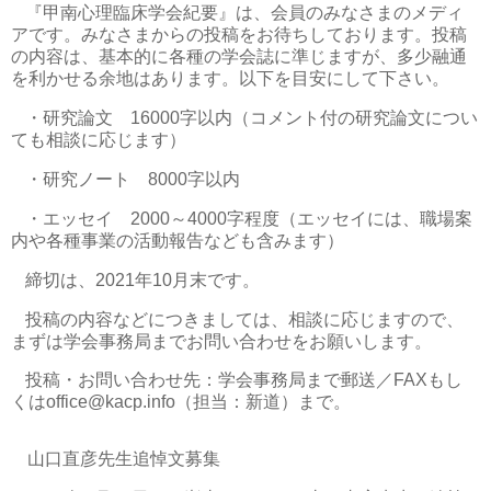
『甲南心理臨床学会紀要』は、会員のみなさまのメディ
アです。みなさまからの投稿をお待ちしております。投稿
の内容は、基本的に各種の学会誌に準じますが、多少融通
を利かせる余地はあります。以下を目安にして下さい。
・研究論文
16000
字以内（コメント付の研究論文につい
ても相談に応じます）
・研究ノート
8000
字以内
・エッセイ
2000
～
4000
字程度（エッセイには、職場案
内や各種事業の活動報告なども含みます）
締切は、
2021
年
10
月末です。
投稿の内容などにつきましては、相談に応じますので、
まずは学会事務局までお問い合わせをお願いします。
投稿・お問い合わせ先：学会事務局まで郵送／
FAX
もし
くは
office@kacp.info
（担当：新道）まで。
山口直彦先生追悼文募集