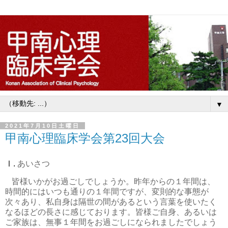
▼
2021年7月10日土曜日
甲南心理臨床学会第23回大会
Ⅰ
.
あいさつ
皆様いかがお過ごしでしょうか。昨年からの１年間は、
時間的にはいつも通りの１年間ですが、変則的な事態が
次々あり、私自身は隔世の間があるという言葉を使いたく
なるほどの長さに感じております。皆様ご自身、あるいは
ご家族は、無事１年間をお過ごしになられましたでしょう