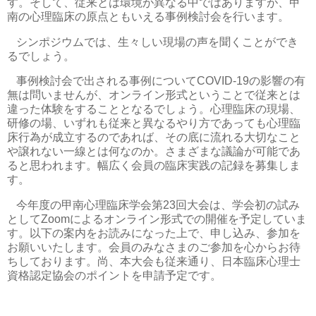
す。そして、従来とは環境が異なる中ではありますが、甲
南の心理臨床の原点ともいえる事例検討会を行います。
シンポジウムでは、生々しい現場の声を聞くことができ
るでしょう。
事例検討会で出される事例について
COVID-19
の影響の有
無は問いませんが、オンライン形式ということで従来とは
違った体験をすることとなるでしょう。心理臨床の現場、
研修の場、いずれも従来と異なるやり方であっても心理臨
床行為が成立するのであれば、その底に流れる大切なこと
や譲れない一線とは何なのか。さまざまな議論が可能であ
ると思われます。幅広く会員の臨床実践の記録を募集しま
す。
今年度の甲南心理臨床学会第
23
回大会は、学会初の試み
として
Zoom
によるオンライン形式での開催を予定していま
す。以下の案内をお読みになった上で、申し込み、参加を
お願いいたします。会員のみなさまのご参加を心からお待
ちしております。尚、本大会も従来通り、日本臨床心理士
資格認定協会のポイントを申請予定です。