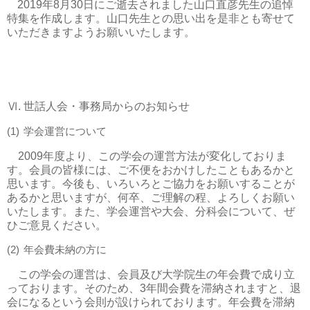
2019
年
8
月
30
日にご逝去されました山口直彦先生の追悼
特集を作成します。山口先生との思い出を是非とも寄せて
いただきますようお願いいたします。
Ⅵ
.
世話人会・事務局からのお知らせ
(1)
学会運営について
2009
年度より、この学会の運営方法が変化しておりま
す。会員の皆様には、ご不便をおかけしたこともあるかと
思います。今後も、いろいろとご協力をお願いすることが
あるかと思いますが、何卒、ご理解の程、よろしくお願い
いたします。また、学会運営や大会、分科会について、ぜ
ひご意見ください。
(2)
年会費未納の方に
この学会の運営は、会員及び大学院生の年会費で成り立
っております。そのため、
3
年間会費を滞納されますと、退
会になるという会則が設けられております。年会費を滞納