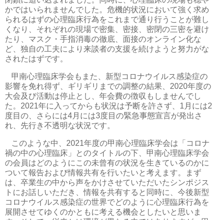
かではいられませんでした。危機的状況において強く求め
られるはずの心理臨床行為をこれまで通り行うことが難し
くなり、それぞれの現場で密集、密接、密閉の三密を避け
たり、マスク・手指消毒の徹底、面接のオンライン化な
ど、独自の工夫により来談者の支援を続けようと努力がな
されたはずです。
甲南心理臨床学会もまた、新型コロナウイルス感染症の
影響を免れ得ず、ギリギリまでの調整の結果、
2020
年度の
大会及び活動は停止とし、年会費の徴収もしませんでし
た。
2021
年に入ってからも状況は予断を許さず、
1
月には
2
度目の、さらには
4
月には
3
度目の緊急事態宣言が発出さ
れ、先行き不透明な状況です。
このような中、
2021
年度の甲南心理臨床学会は「コロナ
禍の中の心理臨床」とのタイトルの下、甲南心理臨床学会
の会員はどのようにこの未曾有の状況を生きているのかに
ついて報告および情報共有を行いたいと考えます。まず
は、卒業生の中から声をかけさせていただいたシンポジス
トにお話しいただき、情報を共有すると同時に、今後新型
コロナウイルス感染症の世界でどのように心理臨床行為を
展開させてゆくのかともに考える機会としたいと思いま