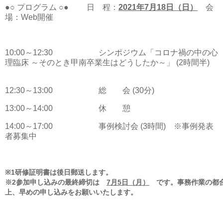
●○ プログラム ○●
日 程：
2021
年
7
月
18
日（日）
会
場：
Web
開催
10:00
～
12:30
シンポジウム「コロナ禍の中の心
理臨床 ～そのとき甲南卒業生はどうしたか～」
(2
時間半
)
12:30
～
13:00
総 会
(30
分
)
13:00
～
14:00
休 憩
14:00
～
17:00
事例検討会
(3
時間
)
※事例発表
者募集中
※
1
研修証明書は後日郵送します。
※
2
参加申し込みの最終締切は
7
月
5
日（月）
です。事務作業の都
上、早めの申し込みをお願いいたします。