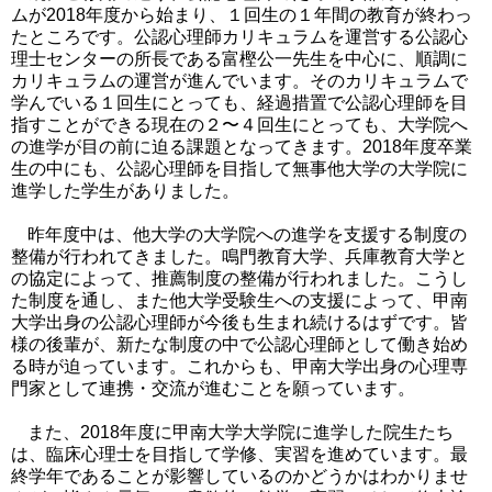
ムが
2018
年度から始まり、１回生の１年間の教育が終わっ
たところです。公認心理師カリキュラムを運営する公認心
理士センターの所長である富樫公一先生を中心に、順調に
カリキュラムの運営が進んでいます。そのカリキュラムで
学んでいる１回生にとっても、経過措置で公認心理師を目
指すことができる現在の２〜４回生にとっても、大学院へ
の進学が目の前に迫る課題となってきます。
2018
年度卒業
生の中にも、公認心理師を目指して無事他大学の大学院に
進学した学生がありました。
昨年度中は、他大学の大学院への進学を支援する制度の
整備が行われてきました。鳴門教育大学、兵庫教育大学と
の協定によって、推薦制度の整備が行われました。こうし
た制度を通し、また他大学受験生への支援によって、甲南
大学出身の公認心理師が今後も生まれ続けるはずです。皆
様の後輩が、新たな制度の中で公認心理師として働き始め
る時が迫っています。これからも、甲南大学出身の心理専
門家として連携・交流が進むことを願っています。
また、
2018
年度に甲南大学大学院に進学した院生たち
は、臨床心理士を目指して学修、実習を進めています。最
終学年であることが影響しているのかどうかはわかりませ