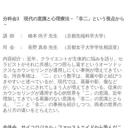
分科会
3
現代の意識と心理療法－「非二」という視点から
－
講
師
： 橋本 尚子 先生 （京都先端科学大学）
司
会
： 長野 真奈 先生 （京都女子大学学生相談室）
内容紹介： 近年、クライエントが主体的に悩みを語り、セ
ラピストがそれに共感しつつ照らし返すというオーソドッ
クスなカウンセリングが通用しにくい事例が増えてきてい
る。河合隼雄は、「二」という数字は、葛藤や影と結びつ
きやすいと述べているが、現代では、葛藤や影、傷など
が、ないことにされてしまう人が増えてきている。従来の
カウンセリングが通用する心的世界を「二」の意識、近年
増加してきている葛藤のない意識を「非二」の意識ととら
え、「二」と「非二」の事例を紹介しつつ、両者の世界の
あり方の違いをとらえたい。
全体会 サイコロジカル・ファーストエイドから学んだこ