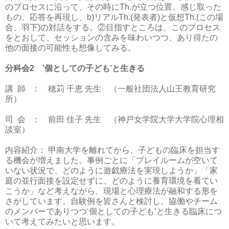
のプロセスに沿って、その時に
Th.
が立つ位置、感じ取った
もの、応答を再現し、
b)
リアル
Th.(
発表者
)
と仮想
Th.(
この場
合、羽下
)
の対話をする。②目指すところは、このプロセス
をとおして、セッションの含みを味わいつつ、あり得たの
他の面接の可能性も想像してみる。
分科会
2
’個としての子ども’と生きる
講
師
： 穂苅 千恵 先生 （一般社団法人山王教育研究
所）
司
会
： 前田 佳子 先生 （神戸女学院大学大学院心理相
談室）
内容紹介： 甲南大学を離れてから、子どもの臨床を担当す
る機会が増えました。事例ごとに「プレイルームが空いて
いない状況で、どのように遊戯療法を実現しようか」「家
庭の並行面接を設定せずに、どのように養育環境を看てい
こうか」など考えながら、現場と心理療法が融和する形を
さがしています。自験例を皆さんと検討し、協働やチーム
のメンバーでありつつ‘個としての子ども’と生きる臨床につ
いて考えてみたいと思います。