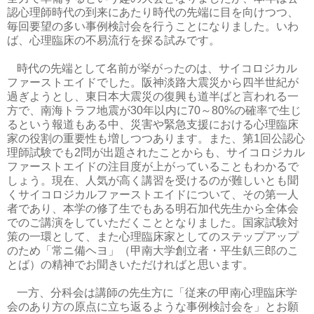
認心理師時代の到来にあたり時代の先端に目を向けつつ、
毎回要望の多い事例検討会を行うことになりました。いわ
ば、心理臨床の不易流行を探る試みです。
時代の先端として名前が挙がったのは、サイコロジカル
ファーストエイドでした。阪神淡路大震災から四半世紀が
過ぎようとし、東日本大震災の復興も道半ばと言われる一
方で、南海トラフ地震が
30
年以内に
70
～
80%
の確率で生じ
るという報道もある中、災害や緊急支援における心理臨床
家の役割の重要性も増しつつあります。また、第
1
回公認心
理師試験でも
2
問が出題されたことからも、サイコロジカル
ファーストエイドの注目度が上がっていることもわかるで
しょう。現在、人気が高く講習を受けるのが難しいとも聞
くサイコロジカルファーストエイドについて、その第一人
者であり、本学の修了生でもある明石加代先生から全体会
でのご講演をしていただくこととなりました。国家試験対
策の一環として、また心理臨床家としてのステップアップ
のため「常ニ備ヘヨ」（甲南大学創立者・平生釟三郎のこ
とば）の精神でお聞きいただければと思います。
一方、分科会は講師の先生方に「従来の甲南心理臨床学
会のあり方の原点に立ち返るような事例検討会を」とお願