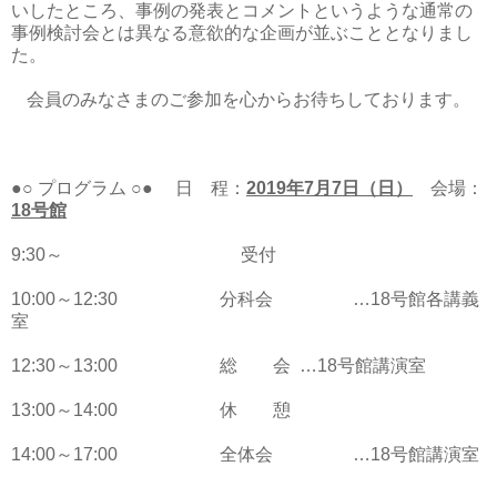
いしたところ、事例の発表とコメントというような通常の
事例検討会とは異なる意欲的な企画が並ぶこととなりまし
た。
会員のみなさまのご参加を心からお待ちしております。
●○ プログラム ○●
日 程：
2019
年
7
月
7
日（日）
会場：
18
号館
9:30
～ 受付
10:00
～
12:30
分科会
…
18
号館各講義
室
12:30
～
13:00
総 会
…
18
号館講演室
13:00
～
14:00
休 憩
14:00
～
17:00
全体会
…
18
号館講演室