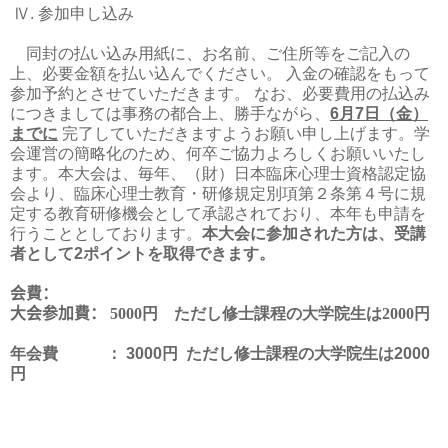
Ⅳ
.
参加申し込み
同封の払い込み用紙に、お名前、ご住所等をご記入の
上、必要金額を払い込んでください。 入金の確認をもって
参加予約とさせていただきます。 なお、必要費用の払込み
につきましては事務の都合上、勝手ながら、
6
月
7
日（金）
までに
完了していただきますようお願い申し上げます。学
会運営の簡略化のため、何卒ご協力よろしくお願いいたし
ます。本大会は、毎年、（財）日本臨床心理士資格認定協
会より、臨床心理士教育・研修規定別項第２条第４号に規
定する教育研修機会として承認されており、本年も申請を
行うこととしております。
本大会に参加された方は、受講
者として
2
ポイントを取得できます。
会費：
大会参加費：
5000円
ただし修士課程の大学院生は
2000
円
年会費 ：
3000
円
ただし修士課程の大学院生は
2000
円