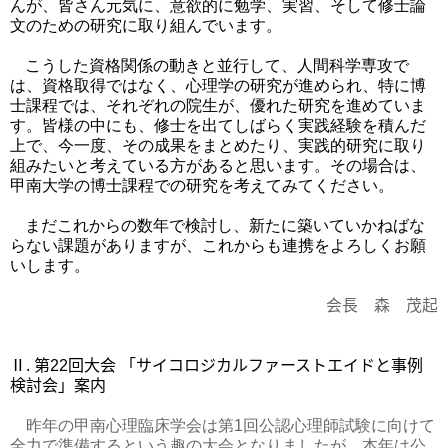
んが、皆さん元気に、意欲的に勉学、実習、そして修士論
文のための研究に取り組んでいます。
こうした資格関係の動きと並行して、人間科学専攻で
は、資格取得ではなく、心理学の研究が進められ、特に博
士課程では、それぞれの院生が、優れた研究を進めていま
す。皆様の中にも、修士を出てしばらく実践経験を積んだ
上で、今一度、その成果をまとめたり、実践的研究に取り
組みたいと考えている方があると思います。その場合は、
甲南大学の博士課程での研究を考えてみてください。
まだこれからの数年で検討し、新たに築いていかねばな
らない課題がありますが、これからも連携をよろしくお願
いします。
会長 森 茂起
Ⅱ
.
第
22
回大会
「サイコロジカルファーストエイドと事例
検討会」案内
昨年の甲南心理臨床学会は第
1
回公認心理師試験に向けて
全力で準備するという趣の大会となりましたが、本年は公