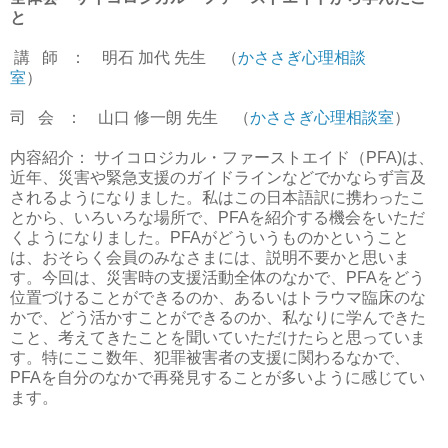
と
講
師
： 明石 加代 先生 （
かささぎ心理相談
室
）
司
会
： 山口 修一朗 先生 （
かささぎ心理相談室
）
内容紹介： サイコロジカル・ファーストエイド（
PFA)
は、
近年、災害や緊急支援のガイドラインなどでかならず言及
されるようになりました。私はこの日本語訳に携わったこ
とから、いろいろな場所で、
PFA
を紹介する機会をいただ
くようになりました。
PFA
がどういうものかということ
は、おそらく会員のみなさまには、説明不要かと思いま
す。今回は、災害時の支援活動全体のなかで、
PFA
をどう
位置づけることができるのか、あるいはトラウマ臨床のな
かで、どう活かすことができるのか、私なりに学んできた
こと、考えてきたことを聞いていただけたらと思っていま
す。特にここ数年、犯罪被害者の支援に関わるなかで、
PFA
を自分のなかで再発見することが多いように感じてい
ます。