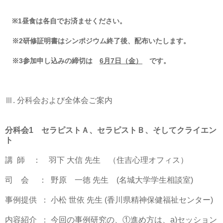
※
1
昼食は各自でお済ませください。
※
2
研修証明書はシンポジウム終了後、配布いたします。
※
3
参加申し込みの締切は
6
月
7
日（金）
です。
Ⅲ
.
分科会および全体会ご案内
分科会
1
セラピストＡ、セラピストＢ、そしてクライエン
ト
講
師
： 羽下 大信 先生 （住吉心理オフィス）
司 会
：
野原 一徳 先生
(
名城大学学生相談室
)
事例提供
： 小松 世依 先生
(
香川県精神保健福祉センター
)
内容紹介
： 今回の事例研究の、①進め方は、
a)
セッション